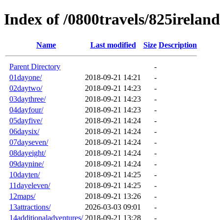
Index of /0800travels/825ireland
Name
Last modified
Size
Description
Parent Directory
-
01dayone/
2018-09-21 14:21
-
02daytwo/
2018-09-21 14:23
-
03daythree/
2018-09-21 14:23
-
04dayfour/
2018-09-21 14:23
-
05dayfive/
2018-09-21 14:24
-
06daysix/
2018-09-21 14:24
-
07dayseven/
2018-09-21 14:24
-
08dayeight/
2018-09-21 14:24
-
09daynine/
2018-09-21 14:24
-
10dayten/
2018-09-21 14:25
-
11dayeleven/
2018-09-21 14:25
-
12maps/
2018-09-21 13:26
-
13attractions/
2026-03-03 09:01
-
14additionaladventures/
2018-09-21 13:28
-